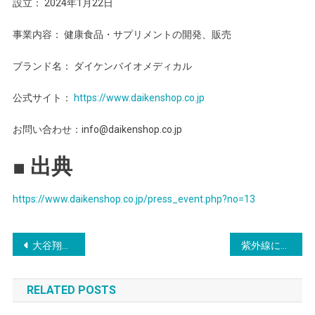
設立： 2024年1月22日
事業内容： 健康食品・サプリメントの開発、販売
ブランド名： ダイケンバイオメディカル
公式サイト：
https://www.daikenshop.co.jp
お問い合わせ：info@daikenshop.co.jp
■ 出典
https://www.daikenshop.co.jp/press_event.php?no=13
投
大谷翔平選手出演の新TVCM「大谷翔平の免疫ケア・通年」篇、3月3日（火）より全国放映開始！家族を守るために、大谷選手が選んだ体調管理。「プラズマ乳酸菌」
紫外線によるダメージから肌を守る＊1、紫外線に負けないアクティブな毎日を応援するサプリメント『UVインナープロテクト』発売
稿
RELATED POSTS
ナ