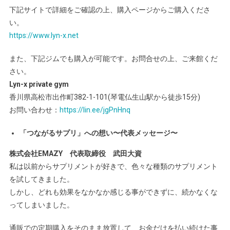
下記サイトで詳細をご確認の上、購入ページからご購入くださ
い。
https://www.lyn-x.net
また、下記ジムでも購入が可能です。お問合せの上、ご来館くだ
さい。
Lyn-x private gym
香川県高松市出作町382-1-101(琴電仏生山駅から徒歩15分)
お問い合わせ：
https://lin.ee/jgPnHnq
「つながるサプリ」への想い〜代表メッセージ〜
株式会社EMAZY 代表取締役 武田大資
私は以前からサプリメントが好きで、色々な種類のサプリメント
を試してきました。
しかし、どれも効果をなかなか感じる事ができずに、続かなくな
ってしまいました。
通販での定期購入をそのまま放置して、お金だけを払い続けた事