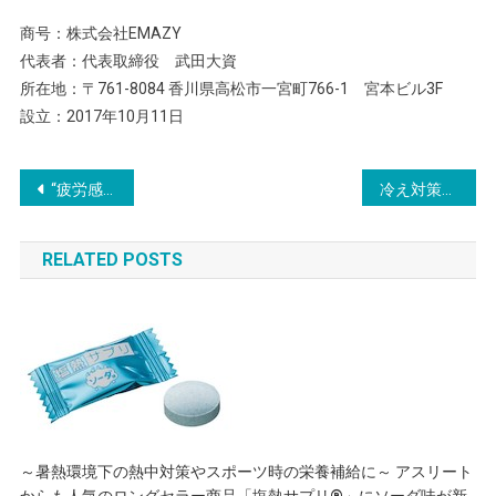
商号：株式会社EMAZY
代表者：代表取締役 武田大資
所在地：〒761-8084 香川県高松市一宮町766-1 宮本ビル3F
設立：2017年10月11日
投
“疲労感”を感じる人の約6割が「朝バテ」！ 睡眠の質が影響も
冷え対策の＜機能性表示食品のサプリメント＞梅しょうが 11／1リニューアル発売“温活”に最適！
稿
RELATED POSTS
ナ
ビ
ゲ
ー
シ
～暑熱環境下の熱中対策やスポーツ時の栄養補給に～ アスリート
ョ
からも人気のロングセラー商品「塩熱サプリ®」にソーダ味が新