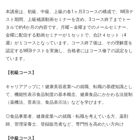
本講座は、初級、中級、上級の各1ヶ月3コースの構成で、WEBテ
スト期間、上級補講動画セミナーを含め、3コース終了までトー
タルで約4か月の内容です。月曜～金曜までのメールセミナー、
金曜に配信する動画セミナーが１セットで、合計４セット（4
週）が１コースとなっています。コース終了後は、その理解度を
認定するWEBテストを実施し、合格者にはコース修了の認定をし
ています。
【初級コース】
キャリアアップに！健康美容産業への就職、転職の基礎知識とし
て、機能性表示食品制度の基本概念、健康食品にかかわる法規制
（薬機法、景表法、食品表示法）などを学びます。
◎食品事業者、健康産業への就職・転職を考えている方、薬剤
師、管理栄養士、登録販売者など、専門性を高めたい方向け
【中級コース】