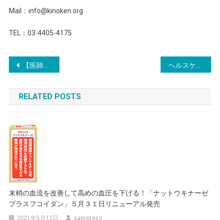
Mail：info@kinoken.org
TEL：03-4405-4175
投
【医師が選ぶ！肌年齢を左右する「最大の敵」ランキング】2人に1人が選んだ堂々の1位は？対策のカギは外からではなく「内から」
ヘルスケアアプリ「4MOON」が健康的な体重管理を応援するウェルネスチャレンジを開始
稿
RELATED POSTS
ナ
ビ
ゲ
ー
シ
末梢の血流を改善して高めの血圧を下げる！「ナットウキナーゼ
ョ
プラスフコイダン」５月３１日リニューアル発売
ン
2021年5月12日
sapripress