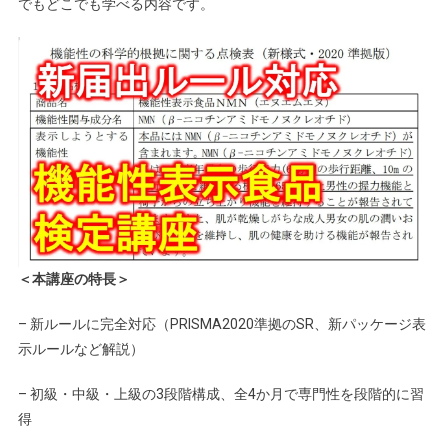
でもどこでも学べる内容です。
＜本講座の特長＞
– 新ルールに完全対応（PRISMA2020準拠のSR、新パッケージ表
示ルールなど解説）
– 初級・中級・上級の3段階構成、全4か月で専門性を段階的に習
得