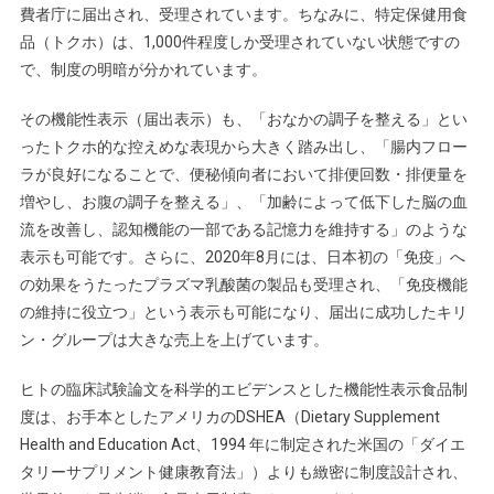
費者庁に届出され、受理されています。ちなみに、特定保健用食
品（トクホ）は、1,000件程度しか受理されていない状態ですの
で、制度の明暗が分かれています。
その機能性表示（届出表示）も、「おなかの調子を整える」とい
ったトクホ的な控えめな表現から大きく踏み出し、「腸内フロー
ラが良好になることで、便秘傾向者において排便回数・排便量を
増やし、お腹の調子を整える」、「加齢によって低下した脳の血
流を改善し、認知機能の一部である記憶力を維持する」のような
表示も可能です。さらに、2020年8月には、日本初の「免疫」へ
の効果をうたったプラズマ乳酸菌の製品も受理され、「免疫機能
の維持に役立つ」という表示も可能になり、届出に成功したキリ
ン・グループは大きな売上を上げています。
ヒトの臨床試験論文を科学的エビデンスとした機能性表示食品制
度は、お手本としたアメリカのDSHEA（Dietary Supplement
Health and Education Act、1994 年に制定された米国の「ダイエ
タリーサプリメント健康教育法」）よりも緻密に制度設計され、