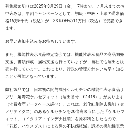
募集締め切りは2025年8月29日（金）17時まで。７月末までのお
申込みは、早割キャンペーンとして、初級・中級・上級の通常価
格16万5千円（税込）が、33％OFFの11万円（税込）で受講でき
ます。
お早い参加申込みをお待ちしています。
また、機能性表示食品検定協会では、機能性表示食品の商品開発
支援、書類作成、届出支援も行っていますが、自社でも届出と販
売を行っています。これにより、行政の管理方針をいち早く知る
ことが可能となっています。
弊社製品では、日本初の関与成分ケルセチンの機能性表示食品サ
プリ「延寿花ケルセフィット（届出番号：G1418）」があります
（消費者庁データベース調べ）。これは、老化細胞除去機能（セ
ノリティクス）のあるケルセチンを20倍高吸収にした「ケルセフ
ィット」（イタリア・インデナ社製）を原材料としたもので、
「花粉、ハウスダストによる鼻の不快感軽減」訴求の機能性表示