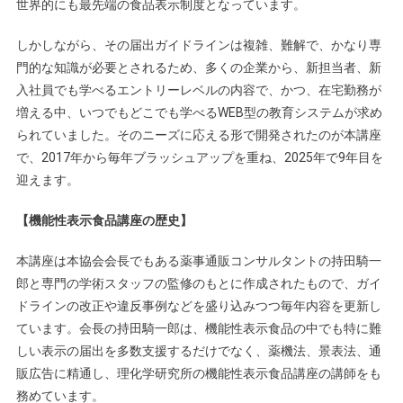
世界的にも最先端の食品表示制度となっています。
しかしながら、その届出ガイドラインは複雑、難解で、かなり専
門的な知識が必要とされるため、多くの企業から、新担当者、新
入社員でも学べるエントリーレベルの内容で、かつ、在宅勤務が
増える中、いつでもどこでも学べるWEB型の教育システムが求め
られていました。そのニーズに応える形で開発されたのが本講座
で、2017年から毎年ブラッシュアップを重ね、2025年で9年目を
迎えます。
【機能性表示食品講座の歴史】
本講座は本協会会長でもある薬事通販コンサルタントの持田騎一
郎と専門の学術スタッフの監修のもとに作成されたもので、ガイ
ドラインの改正や違反事例などを盛り込みつつ毎年内容を更新し
ています。会長の持田騎一郎は、機能性表示食品の中でも特に難
しい表示の届出を多数支援するだけでなく、薬機法、景表法、通
販広告に精通し、理化学研究所の機能性表示食品講座の講師をも
務めています。