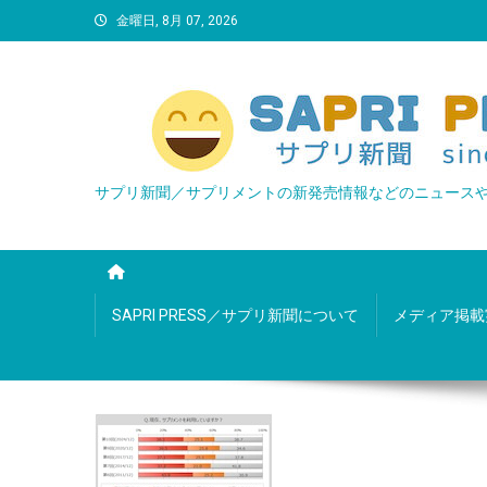
Skip
金曜日, 8月 07, 2026
to
content
サプリ新聞／サプリメントの新発売情報などのニュース
SAPRI PRESS／サプリ新聞について
メディア掲載