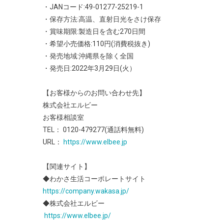
・JANコード:49-01277-25219-1
・保存方法:高温、直射日光をさけ保存
・賞味期限:製造日を含む270日間
・希望小売価格:110円(消費税抜き)
・発売地域:沖縄県を除く全国
・発売日:2022年3月29日(火）
【お客様からのお問い合わせ先】
株式会社エルビー
お客様相談室
TEL： 0120-479277(通話料無料)
URL：
https://www.elbee.jp
【関連サイト】
◆わかさ生活コーポレートサイト
https://company.wakasa.jp/
◆株式会社エルビー
https://www.elbee.jp/