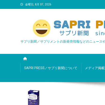
Skip
金曜日, 8月 07, 2026
to
content
サプリ新聞／サプリメントの新発売情報などのニュース
SAPRI PRESS／サプリ新聞について
メディア掲載