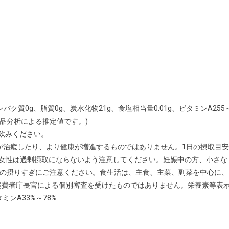
タンパク質0g、脂質0g、炭水化物21g、食塩相当量0.01g、ビタミンA255
ル品分析による推定値です。)
お飲みください。
が治癒したり、より健康が増進するものではありません。1日の摂取目安
る女性は過剰摂取にならないよう注意してください。妊娠中の方、小さな
Aの摂りすぎにご注意ください。食生活は、主食、主菜、副菜を中心に、
消費者庁長官による個別審査を受けたものではありません。栄養素等表
タミンA33%～78%