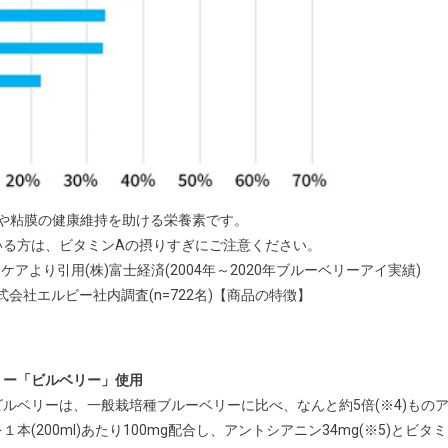
皮や粘膜の健康維持を助ける栄養素です。
いる方は、ビタミンAの摂りすぎにご注意ください。
より引用(株)富士経済(2004年～2020年ブルーベリーアイ実績)
会社エルビー社内調査(n=722名)【商品の特徴】
リー「ビルベリー」使用
ルベリーは、一般栽培種ブルーベリーに比べ、なんと約5倍(※4)もの
200ml)あたり100mg配合し、アントシアニン34mg(※5)とビタミ