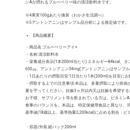
ンAが摂れるブルーベリー味の清涼飲料水です。
※4果実100gあたり換算（わかさ生活調べ）
※5アントシアニンはサンプル品分析による推定値です。
【商品概要】
・商品名:ブルーベリーアイ+
・名称:清涼飲料水
・栄養成分表示(1本200ml当たり):エネルギー84kcal、
600㎍、アントシアニン34mg(アントシアニンはサンプ
・1日あたりの摂取目安:1日当たり1本(200ml)を目安に
・摂取する上での注意事項:本品は、多量摂取により疾病
量を守ってください。妊娠3ヵ月以内又は妊娠を希望す
お子様、サプリメント等を飲まれている方は、ビタミン
食事のバランスを。本品は、特定保健用食品と異なり、
基準値(18歳以上、基準熱量2,200kcal)に占める割合：ビ
・容器/外装:紙パック200ml