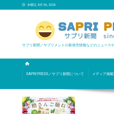
Skip
木曜日, 8月 06, 2026
to
content
サプリ新聞／サプリメントの新発売情報などのニュース
SAPRI PRESS／サプリ新聞について
メディア掲載