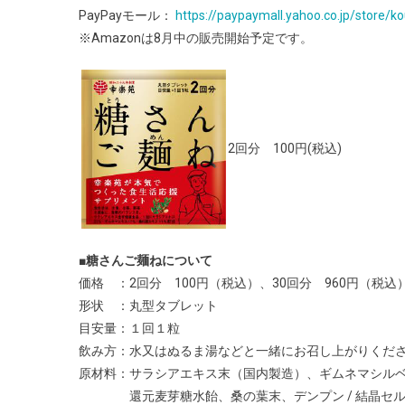
PayPayモール：
https://paypaymall.yahoo.co.jp/store/k
※Amazonは8月中の販売開始予定です。
2回分 100円(税込)
■糖さんご麺ねについて
価格 ：2回分 100円（税込）、30回分 960円（税込
形状 ：丸型タブレット
目安量：１回１粒
飲み方：水又はぬるま湯などと一緒にお召し上がりくだ
原材料：サラシアエキス末（国内製造）、ギムネマシル
還元麦芽糖水飴、桑の葉末、デンプン / 結晶セル