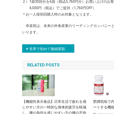
２）1袋30回分を6袋（税込5,760円分）お買い上げのお
4,000円（税込）でご提供（1,760円OFF）
＊お一人様初回購入時のみ対象となります。
幸楽苑は、未来の外食産業のリーディングカンパニーと
いります。
投
世界で初めて微細藻類「Pavlova（パブロバ）」の高密度大量培養に成功！沖縄県内限定販売をしていた「Pavlova Exercise+（パブロバ エクササイズ）」がついに全国進出！
稿
RELATED POSTS
ナ
ビ
ゲ
ー
【機能性表示食品】日常生活で疲れを感
肥満気味で
シ
じやすい方の一時的な身体的疲労を軽減
ートする機能
し、腰の負担を感じやすい方の腰の不快