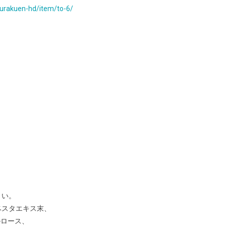
ourakuen-hd/item/to-6/
）
さい。
ベスタエキス末、
ロース、