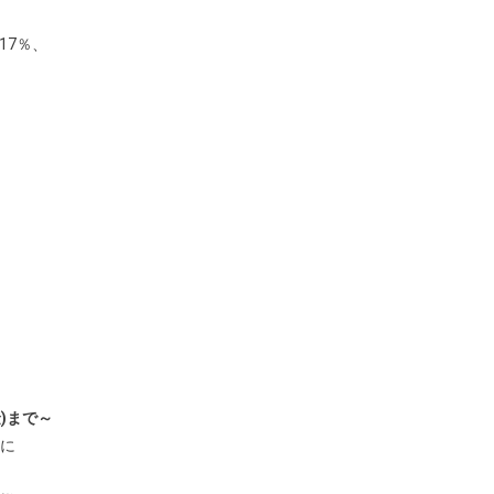
17％、
金)まで～
様に