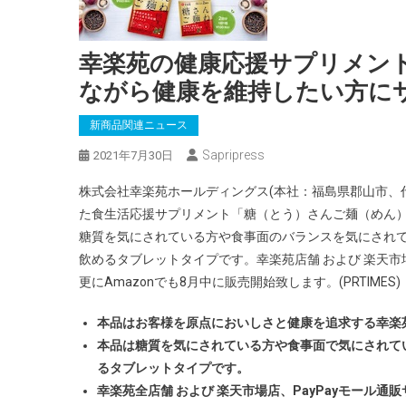
幸楽苑の健康応援サプリメント
ながら健康を維持したい方にサ
新商品関連ニュース
Sapripress
2021年7月30日
株式会社幸楽苑ホールディングス(本社：福島県郡山市、代
た食生活応援サプリメント「糖（とう）さんご麺（めん
糖質を気にされている方や食事面のバランスを気にされ
飲めるタブレットタイプです。幸楽苑店舗 および 楽天市場店
更にAmazonでも8月中に販売開始致します。(PRTIMES)
本品はお客様を原点においしさと健康を追求する幸楽
本品は糖質を気にされている方や食事面で気にされて
るタブレットタイプです。
幸楽苑全店舗 および 楽天市場店、PayPayモール通販