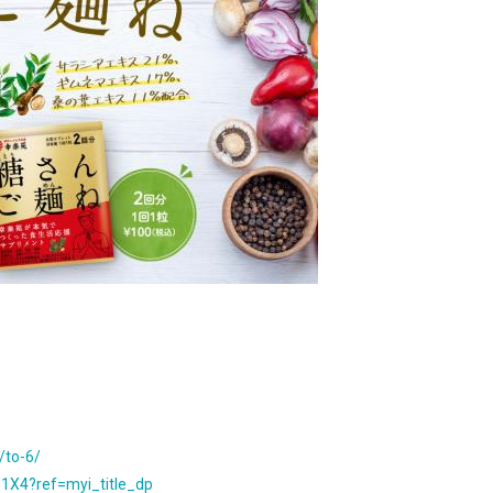
/to-6/
1X4?ref=myi_title_dp