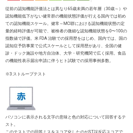
従前の認知機能評価法とは異なり65歳未満の若年層（30歳～）や
認知機能低下がない健常群の機能状態評価が行える国内では初め
ての認知機能スケール。健常～MCI群における認知機能状態の定
量的経時評価が可能で、被検者の微細な認知機能状態を0〜100の
指数値で評価。米 FDA 治験での採用歴をはじめ、国内では、国の
認知症予防事業で公式スケールとして採用歴があり、全国の健
診・ドック施設や地方自治体、大学・研究機関で広く採用。食品
の機能性表示届出申請に伴うヒト試験での採用事例多数。
※3:ストループテスト
パソコンに表示される文字の意味と色の対応について回答するテ
スト。
このテストでの回答ミスをスコア化したのがST誤反応スコアで