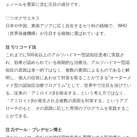
ェノールを豊富に含む注目の成分です。
〇ツボクサエキス
日本や中国、東南アジアに広く自生するセリ科の植物で、 WHO
（世界保健機構）が注目する植物に選ばれています。
注 1)リコード法
これまでに500名以上のアルツハイマー型認知症患者に実践さ
れ、効果が認められている画期的な治療法。アルツハイマー型認
知症の原因は単一的ではなく、複数の要因によるものであると解
明し、個人の症状にあわせて対策を取ることができる“オーダーメ
イド型の認知症治療プログラム”として、世界中で注目を浴びてい
る。従来の「アミロイドβを除去する」という考え方ではなく、
「アミロイドβが産生される複数の原因を対策する」というアプ
ローチのもと、その原因に応じた専用のプログラムを実践するこ
とができる。
注 2)デール・ブレデセン博士