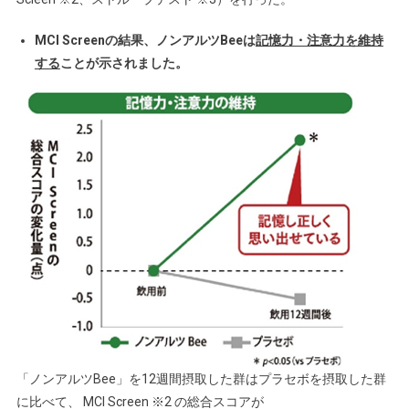
MCI Screenの結果、ノンアルツBeeは
記憶力・注意力を維持
する
ことが示されました。
「ノンアルツBee」を12週間摂取した群はプラセボを摂取した群
に比べて、 MCI Screen ※2 の総合スコアが