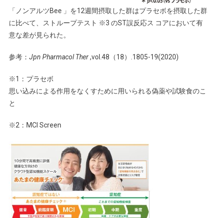
「ノンアルツBee 」を12週間摂取した群はプラセボを摂取した群
に比べて、ストループテスト ※3 のST誤反応ス コアにおいて有
意な差が見られた。
参考：
Jpn Pharmacol Ther
,vol.48（18）.1805-19(2020)
※1：プラセボ
思い込みによる作用をなくすために用いられる偽薬や試験食のこ
と
※2：MCI Screen