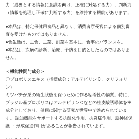
力（必要とする情報に意識を向け、正確に対処する力）、判断力
（情報を処理し正確に判断する力）を維持する機能があります。
●本品は、特定保健用食品と異なり、消費者庁長官による個別審
査を受けたものではありません。
●食生活は、主食、主菜、副菜を基本に、食事のバランスを。
●本品は、疾病の診断、治療、予防を目的としたものではありま
せん。
＜機能性関与成分＞
〇プロポリスエキス（指標成分：アルテピリン C 、クリフォリ
ン）
ミツバチが巣の衛生状態を保つために作る粘着性の物質。特に、
ブラジル産プロポリスはアルテピリンＣなどの桂皮酸誘導体を主
成分としており、健康に関する研究が世界中で進められていま
す。 認知機能をサポートする抗酸化作用、抗炎症作用、脳神経保
護 ・ 形成促進作用があることが報告されています。