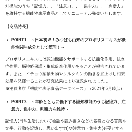
知機能のうち「記憶力」、「注意力」、「集中力」、「判断力」
を維持する機能性表示食品としてリニューアル発売いたします。
【商品特長】
POINT1 ～日本初※！みつばち由来のプロポリスエキスが機
能性関与成分として受理！～
プロポリスエキスには認知機能をサポートする抗酸化作用、抗炎
症作用、脳神経保護・形成促進作用があることが報告されていま
す。また、イチョウ葉抽出物やクルクミンの働きを底上げし相乗
効果を発揮することが研究結果により確認され ました 。
※消費者庁「機能性表示食品データベース」（2021年5月時点）
POINT2 ～年齢とともに低下する認知機能のうち記憶力、注
意力、集中力、判断力を維持～
記憶力(日常生活において会話や読み書きなどの基礎となる言葉や
文字、行動を記憶し、思い出す力)や注意力・集中力(必要とする