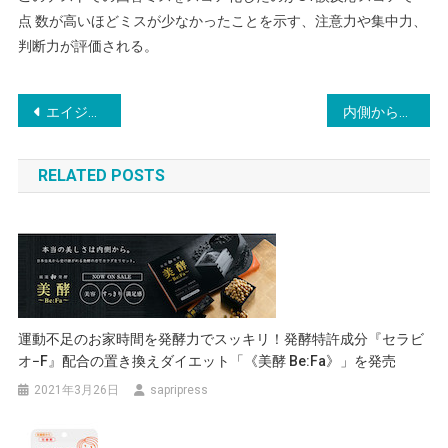
点 数が高いほどミスが少なかったことを示す、注意力や集中力、
判断力が評価される。
投
エイジングケアNo.1ブランドより ノーベル賞技術から生まれた 日本初ウロリチンサプリ 6/25発売
内側から一過性の身体的・精神的「疲労感」を軽減！ストレピアから「還元型コエンザイムQ10」新発売
稿
RELATED POSTS
ナ
ビ
ゲ
ー
シ
運動不足のお家時間を発酵力でスッキリ！発酵特許成分『セラビ
オ−F』配合の置き換えダイエット「《美酵 Be:Fa》」を発売
ョ
2021年3月26日
sapripress
ン