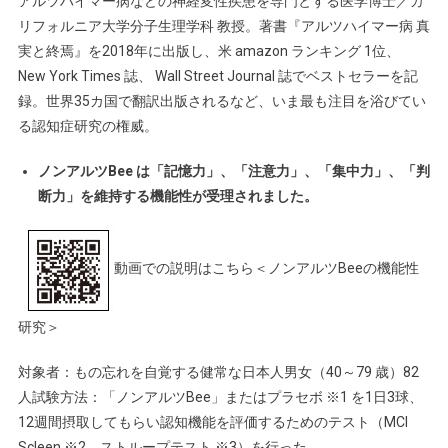
アルツハイマー病などの神経変性疾患を専門とする医学博士／カ
リフォルニア大学分子生理学科 教授。著書『アルツハイマー病 真
実と終焉』を2018年に出版し、米 amazon ランキング 1位、
New York Times 誌、 Wall Street Journal 誌でベストセラーを記
録。世界35カ国で翻訳出版されるなど、いま最も注目を浴びてい
る認知症研究の権威。
ノンアルツBee は「記憶力」、「注意力」、「集中力」、「判
断力」を維持する機能性が受理されました。
動画での説明はこちら＜ノンアルツBeeの機能性
研究＞
対象者：もの忘れを自覚する健常な日本人男女（40～79 歳）82
人試験方法：「ノンアルツBee」またはプラセボ ※1 を1日3球、
12週間摂取してもらい認知機能を評価するためのテスト（MCI
Scleen ※2、ストループテスト ※3）を行った。