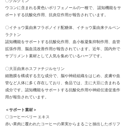
〇クルクミン
ウコンに含まれる黄色いポリフェノールの一種で、 認知機能をサ
ポートする抗酸化作用、抗炎症作用が報告されています。
〇イチョウ葉由来フラボノイド配糖体、イチョウ葉由来テルペン
ラクトン
認知機能をサポートする抗酸化作用、血小板凝集抑制作用、血管
拡張作用、脳血流改善作用が報告されています。近年、国内外で
サプリメント素材として人気を集めているハーブです。
〇大豆由来ホスファチジルセリン
細胞膜を構成する主な成分で、脳や神経組織をはじめ、皮膚や血
管など人体に多く存在しており、食品では、主に大豆に含まれる
成分です。認知機能をサポートする抗酸化作用や神経伝達促進作
用が報告されています。
＜サポート素材
＞
〇コーヒーベリー エキス
赤い果肉に覆われたコーヒーの果実からまるごと抽出したポリフ