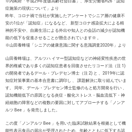
※内閣府「平成29年度版高齢社会白書」、厚生労働省H26「認知
症施策の現状について」より
昨年、コロナ禍で当社が実施したアンケートでシニア層の健康不
安の1位が「認知症」になるなど、 新型コロナ感染拡大による精
神的不安や、自粛生活による外出や知人との会話の減少が認知機
能の低下を促進させることが懸念されています※ 。
※山田養蜂場「シニアの健康意識に関する意識調査2020年」より
山田養蜂場は、アルツハ イマー型認知症などの神経変性疾患の世
界的権威であり多くの認知症患者を回復させたリコード法（注 1)
の開発者であるデール・ブレデセン博士（注 2) と 、2019年に認
知症対策事業の基本合意書に調印し 、 課題解決に取り組んでいま
す。 同年、デール・ブレデセン博士監修のもと処方開発を行い 、
認知機能低下の原因となる炎症・酸化ストレス・脳血流低下・神
経細胞の障害などの複数の要因に対してアプローチする「ノンア
ルツ Bee 」を発売しました。
この度「ノンアルツ Bee 」を用いた臨床試験結果を根拠として機
能性表示食品の届出が受理されたため、年齢とともに低下する認